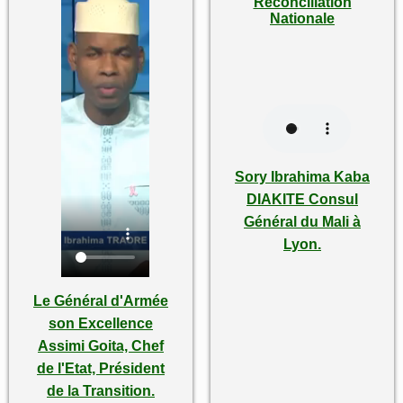
Réconciliation
Nationale
Sory Ibrahima Kaba
DIAKITE Consul
Général du Mali à
Lyon.
Le Général d'Armée
son Excellence
Assimi Goita, Chef
de l'Etat, Président
de la Transition.