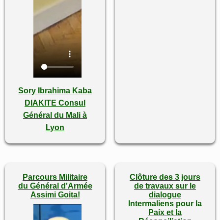
Sory Ibrahima Kaba
DIAKITE Consul
Général du Mali à
Lyon
Parcours Militaire
Clôture des 3 jours
du Général d'Armée
de travaux sur le
Assimi Goita!
dialogue
Intermaliens pour la
Paix et la