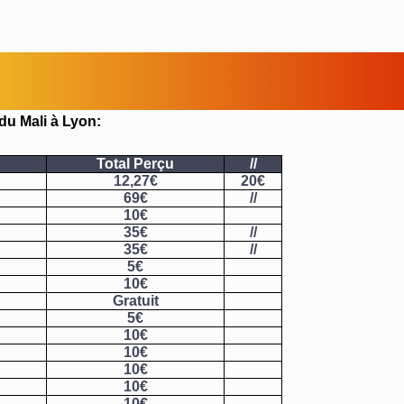
du Mali à Lyon:
Total Perçu
//
12,27€
20€
69€
//
10€
35€
//
35€
//
5€
10€
Gratuit
5€
10€
10€
10€
10€
10€