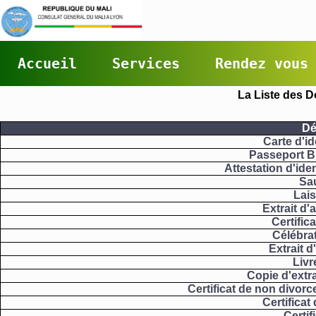
Accueil
Services
Rendez vous
La Liste des D
Dé
Carte d'id
Passeport B
Attestation d'id
Sa
Lai
Extrait d'
Certifica
Célébra
Extrait d
Livr
Copie d'extra
Certificat de non divorc
Certificat
Certif