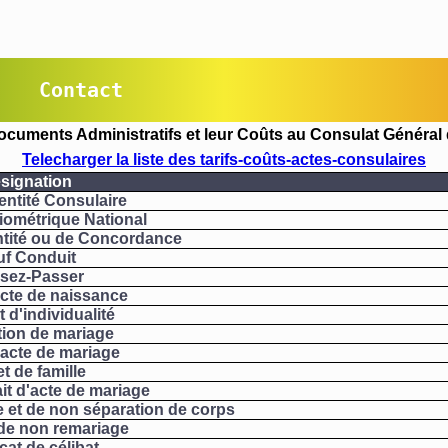
Contact
ocuments Administratifs et leur Coûts au Consulat Général 
Telecharger la liste des tarifs-coûts-actes-consulaires
signation
entité Consulaire
iométrique National
entité ou de Concordance
uf Conduit
ssez-Passer
acte de naissance
t d'individualité
tion de mariage
'acte de mariage
et de famille
it d'acte de mariage
e et de non séparation de corps
 de non remariage
icat de célibat