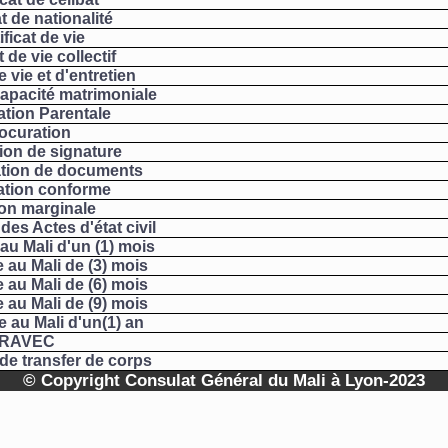
at de nationalité
ificat de vie
t de vie collectif
e vie et d'entretien
capacité matrimoniale
ation Parentale
ocuration
ion de signature
ation de documents
cation conforme
on marginale
des Actes d'état civil
 au Mali d'un (1) mois
e au Mali de (3) mois
e au Mali de (6) mois
e au Mali de (9) mois
e au Mali d'un(1) an
RAVEC
de transfer de corps
© Copyright Consulat Général du Mali à Lyon-2023